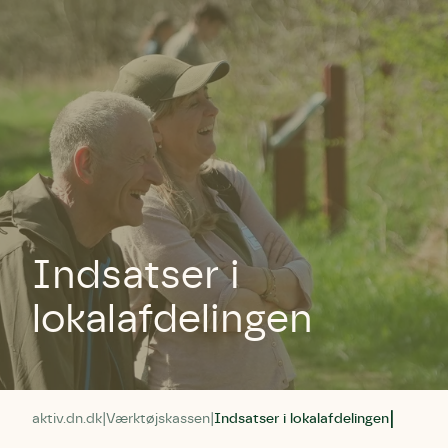
Indsatser i
lokalafdelingen
aktiv.dn.dk
Værktøjskassen
Indsatser i lokalafdelingen