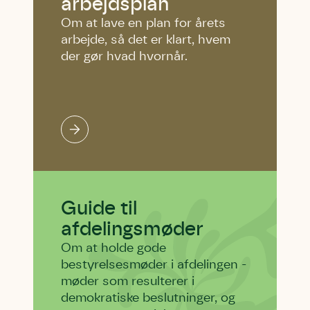
arbejdsplan
Om at lave en plan for årets
arbejde, så det er klart, hvem
der gør hvad hvornår.
Guide til
afdelingsmøder
Om at holde gode
bestyrelsesmøder i afdelingen -
møder som resulterer i
demokratiske beslutninger, og