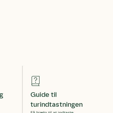
ette samtykke ved
at kontakte
 samtykke
ata@dn.dk
og
Guide til
turindtastningen
Få hjælp til at indtaste