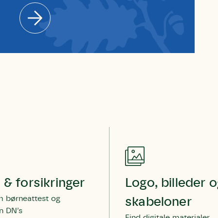
støttemuligheder. Jeg kan til enhver tid
og andre støttemuligheder. Jeg kan til
Jeg kan til enhver tid tilbagekalde d
tilbagekalde dette samtykke ved 
enhver tid tilbagekalde dette
at kontakte persondata@dn.dk
persondata@dn.dk
ved at kontakte persond
Skriv under nu
Skriv under nu
Skriv under nu
 & forsikringer
Logo, billeder 
 børneattest og
skabeloner
n DN’s
Find digitale materialer