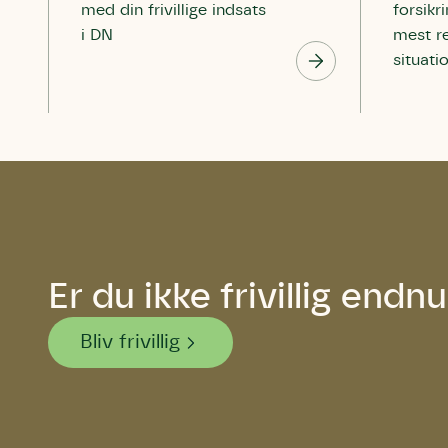
med din frivillige indsats
forsikr
i DN
mest r
situati
Er du ikke frivillig endn
Bliv frivillig