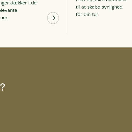
inger dækker i de
til at skabe synlighed
elevante
for din tur.
oner.
u?