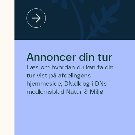
Du skrive
Du skri
Du skriver 
Storken t
Linie 
Første pun
Test
Endelig er
Hjørr
et godt hj
Linie 
der nok er
Annoncer din tur
af de dans
Læs om hvordan du kan få din
Den store 
tur vist på afdelingens
brumbass
hjemmeside, DN.dk og i DNs
kalder den
medlemsblad Natur & Miljø
Andet pun
Humlebier 
blomster o
have.