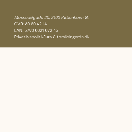
Masnedøgade 20, 2100 København Ø.
CVR: 60 80 42 14
EAN: 5790 0021 072 45
Privatlivspolitik
Jura & forsikringer
dn.dk