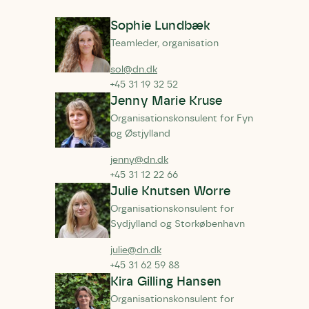
Sophie Lundbæk
Teamleder, organisation
sol@dn.dk
+45 31 19 32 52
Jenny Marie Kruse
Organisationskonsulent for Fyn
og Østjylland
jenny@dn.dk
+45 31 12 22 66
Julie Knutsen Worre
Organisationskonsulent for
Sydjylland og Storkøbenhavn
julie@dn.dk
+45 31 62 59 88
Kira Gilling Hansen
Organisationskonsulent for